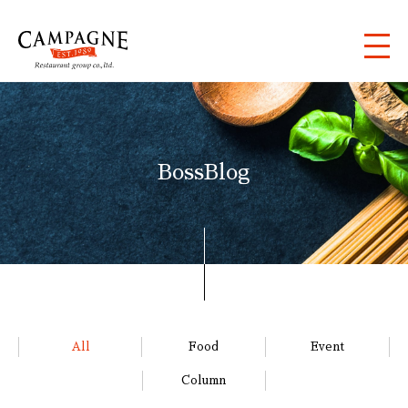
BossBlog
All
Food
Event
Column