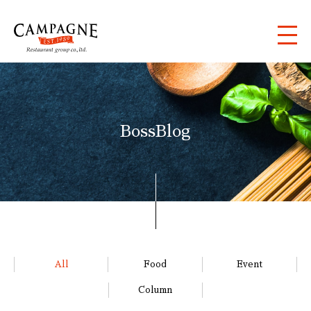
BossBlog
All
Food
Event
Column